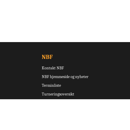
NBF
Kontakt NBF
NBF hjemmeside og nyheter
Terminliste
Turneringsoversikt
Ruter
Norsk Bridgefestival
Skjemaer