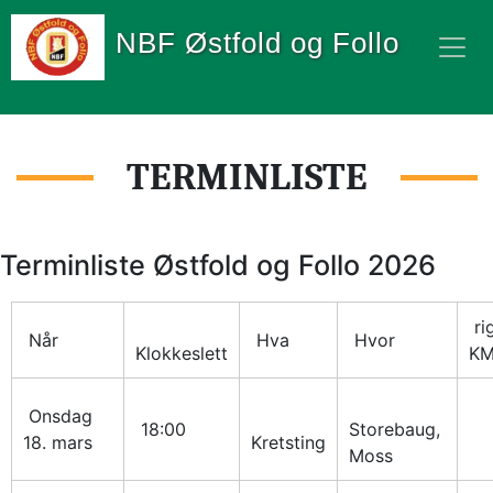
NBF Østfold og Follo
TERMINLISTE
Terminliste Østfold og Follo 2026
 rigging/rydding 
 Når
 Hva
 Hvor
Klokkeslett
K
 Onsdag 
 18:00
Storebaug, 
18. mars
Kretsting
Moss