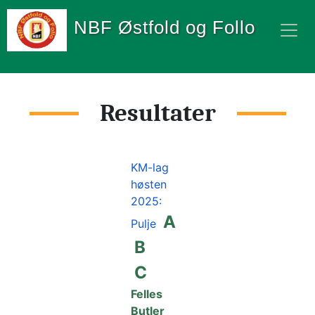
NBF Østfold og Follo
Resultater
KM-lag 
høsten 
2025:    
A
Pulje
B 
C
Felles 
Butler